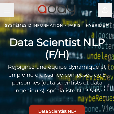
MENU CARRIÈRE
Part
SYSTÈMES D'INFORMATION
·
PARIS
·
HYBRIDE
Data Scientist NLP
(F/H)
Rejoignez une équipe dynamique et
en pleine croissance composée de 5
personnes (data scientists et data
ingénieurs), spécialiste NLP & IA
Data Scientist NLP